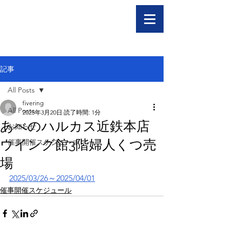
記事
All Posts
fivering
All Posts
2025年3月20日
読了時間: 1分
あべのハルカス近鉄本店
お知らせ
ウイング館3階婦人くつ売
催事開催スケジュール
場
2025/03/26～2025/04/01
催事開催スケジュール