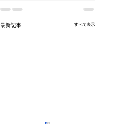
すべて表示
最新記事
さっぽろ東急百貨店 地下1
福屋広島駅前店 