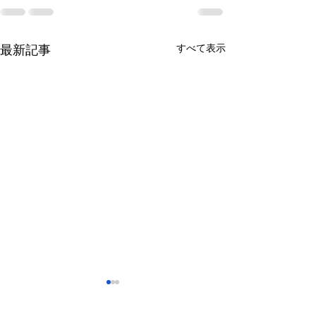
すべて表示
最新記事
さっぽろ東急百貨店 地下1
福屋広島駅前店 
階 北口特設会場
抜け広場