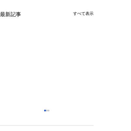
すべて表示
最新記事
さっぽろ東急百貨店 地下1
福屋広島駅前店 
階 北口特設会場
抜け広場