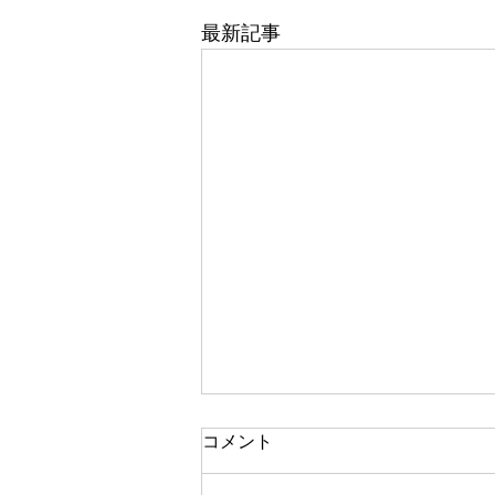
最新記事
東武百貨店 船橋店 1階 5番
コメント
地 婦人靴