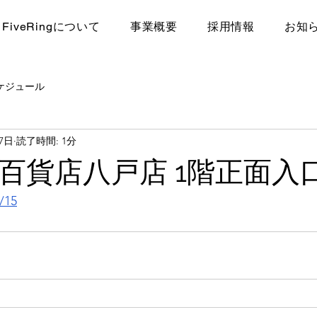
FiveRingについて
​事業概要
採用情報
お知
ケジュール
27日
読了時間: 1分
百貨店八戸店 1階正面
/15