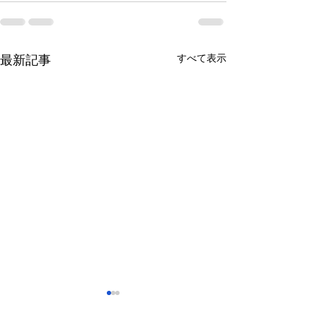
すべて表示
最新記事
さっぽろ東急百貨店 地下1
福屋広島駅前店 