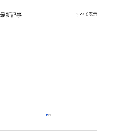
すべて表示
最新記事
さっぽろ東急百貨店 地下1
福屋広島駅前店 
階 北口特設会場
抜け広場