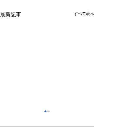
すべて表示
最新記事
さっぽろ東急百貨店 地下1
福屋広島駅前店 
階 北口特設会場
抜け広場