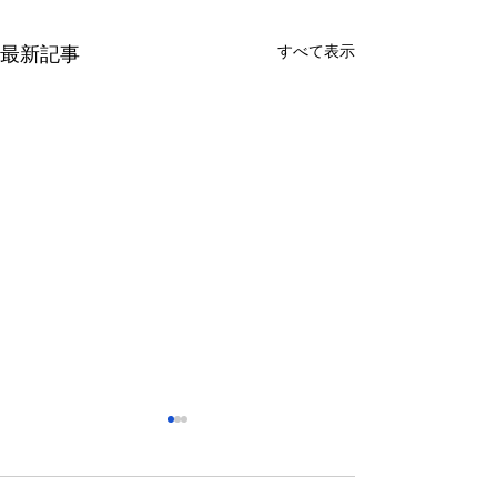
すべて表示
最新記事
さっぽろ東急百貨店 地下1
福屋広島駅前店 
階 北口特設会場
抜け広場