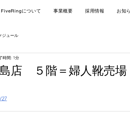
FiveRingについて
​事業概要
採用情報
お知
ケジュール
了時間: 1分
島店 ５階＝婦人靴売場
/27