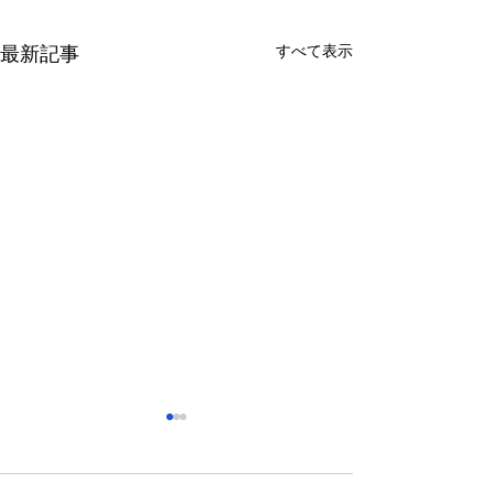
すべて表示
最新記事
さっぽろ東急百貨店 地下1
福屋広島駅前店 
階 北口特設会場
抜け広場