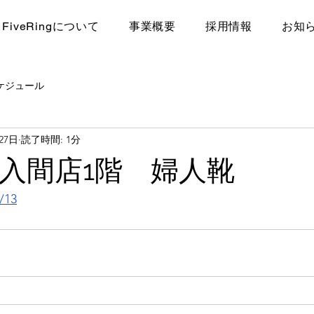
FiveRingについて
​事業概要
採用情報
お知
ケジュール
27日
読了時間: 1分
入間店1階 婦人靴
/13