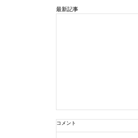
最新記事
東武百貨店 船橋店 1階 5番
コメント
地 婦人靴