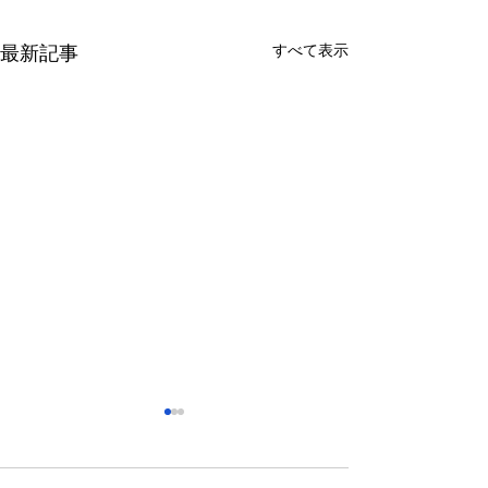
すべて表示
最新記事
さっぽろ東急百貨店 地下1
福屋広島駅前店 
階 北口特設会場
抜け広場