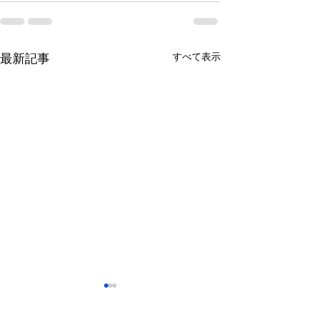
すべて表示
最新記事
さっぽろ東急百貨店 地下1
福屋広島駅前店 