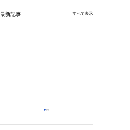
すべて表示
最新記事
さっぽろ東急百貨店 地下1
福屋広島駅前店 
階 北口特設会場
抜け広場