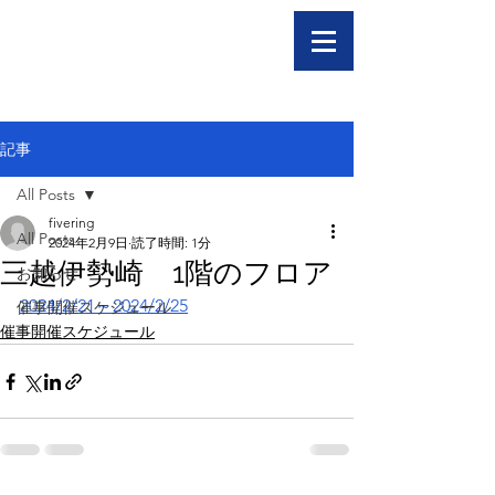
記事
All Posts
fivering
All Posts
2024年2月9日
読了時間: 1分
三越伊勢崎 1階のフロア
お知らせ
2024/2/21～2024/2/25
催事開催スケジュール
催事開催スケジュール