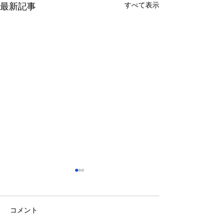
すべて表示
最新記事
さっぽろ東急百貨店 地下1
福屋広島駅前店 
階 北口特設会場
抜け広場
2026/08/27～2026/09/02
2026/08/27～2026/
コメント