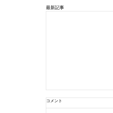
最新記事
東武百貨店 船橋店 1階 5番
コメント
地 婦人靴