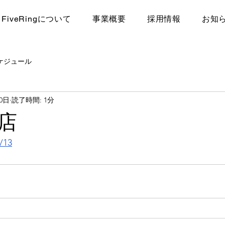
FiveRingについて
​事業概要
採用情報
お知
ケジュール
30日
読了時間: 1分
生店
/13