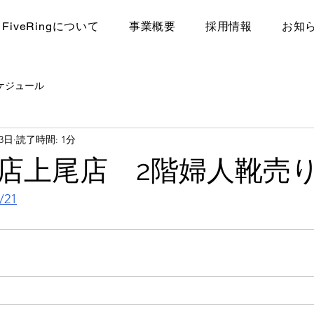
FiveRingについて
​事業概要
採用情報
お知
ケジュール
23日
読了時間: 1分
店上尾店 2階婦人靴
/21