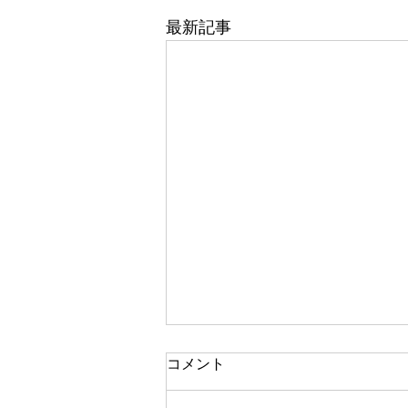
最新記事
東武百貨店 船橋店 1階 5番
コメント
地 婦人靴