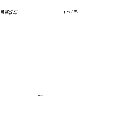
すべて表示
最新記事
さっぽろ東急百貨店 地下1
福屋広島駅前店 
階 北口特設会場
抜け広場