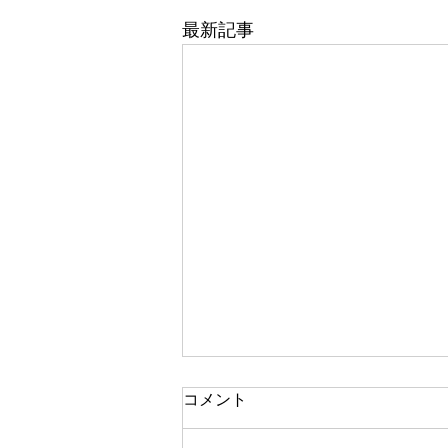
最新記事
東武百貨店 船橋店 1階 5番
コメント
地 婦人靴