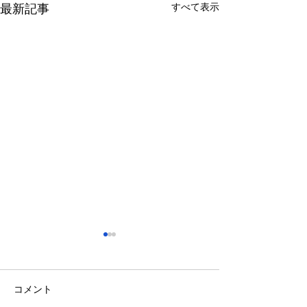
すべて表示
最新記事
さっぽろ東急百貨店 地下1
福屋広島駅前店 
階 北口特設会場
抜け広場
2026/08/27～2026/09/02
2026/08/27～2026/
コメント