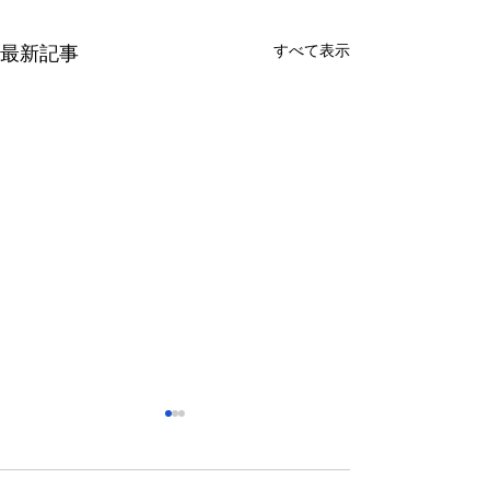
すべて表示
最新記事
さっぽろ東急百貨店 地下1
福屋広島駅前店 
階 北口特設会場
抜け広場