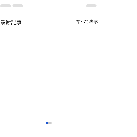
すべて表示
最新記事
さっぽろ東急百貨店 地下1
福屋広島駅前店 
階 北口特設会場
抜け広場