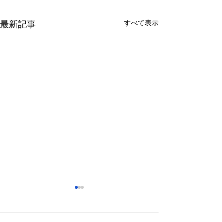
すべて表示
最新記事
さっぽろ東急百貨店 地下1
福屋広島駅前店 
階 北口特設会場
抜け広場