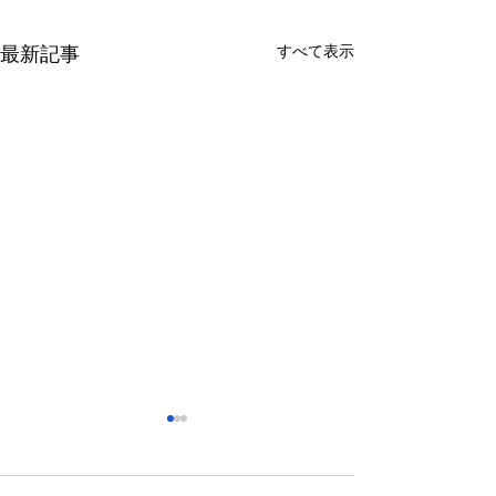
すべて表示
最新記事
さっぽろ東急百貨店 地下1
福屋広島駅前店 
階 北口特設会場
抜け広場