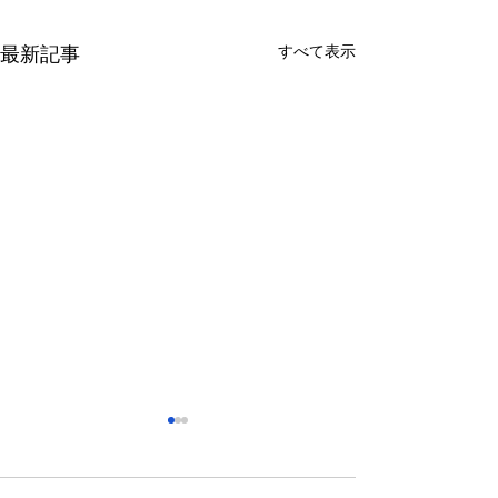
すべて表示
最新記事
さっぽろ東急百貨店 地下1
福屋広島駅前店 
階 北口特設会場
抜け広場