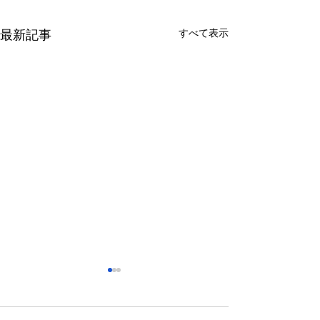
すべて表示
最新記事
さっぽろ東急百貨店 地下1
福屋広島駅前店 
階 北口特設会場
抜け広場