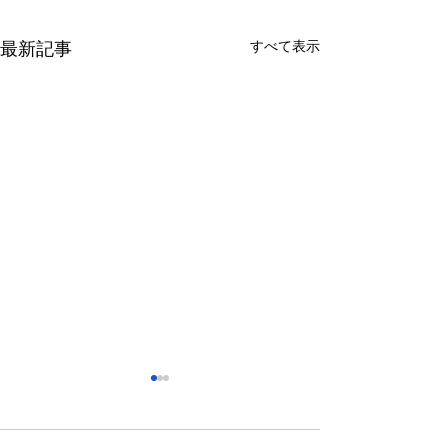
すべて表示
最新記事
さっぽろ東急百貨店 地下1
福屋広島駅前店 
階 北口特設会場
抜け広場