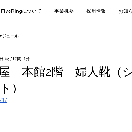
FiveRingについて
​事業概要
採用情報
お知
ケジュール
3日
読了時間: 1分
屋 本館2階 婦人靴（
ット）
/17