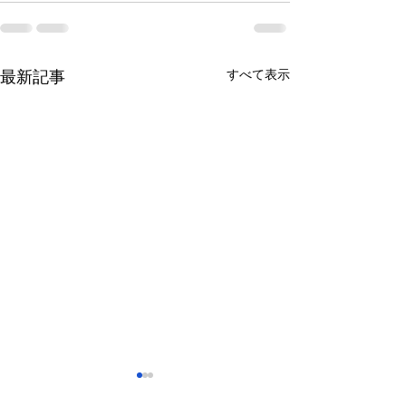
すべて表示
最新記事
さっぽろ東急百貨店 地下1
福屋広島駅前店 