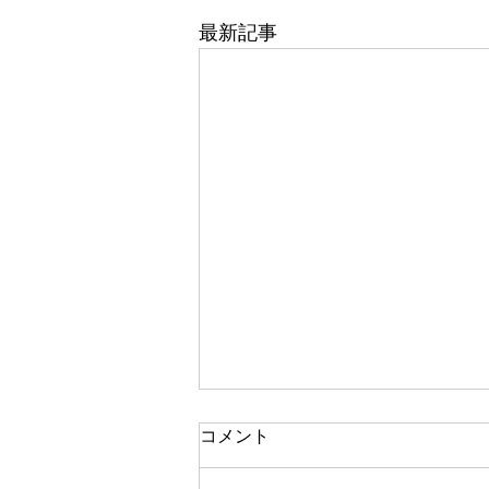
最新記事
東武百貨店 船橋店 1階 5番
コメント
地 婦人靴