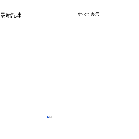
すべて表示
最新記事
さっぽろ東急百貨店 地下1
福屋広島駅前店 
階 北口特設会場
抜け広場