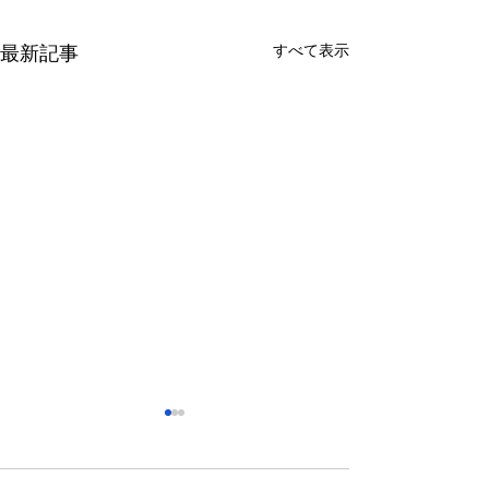
すべて表示
最新記事
さっぽろ東急百貨店 地下1
福屋広島駅前店 
階 北口特設会場
抜け広場