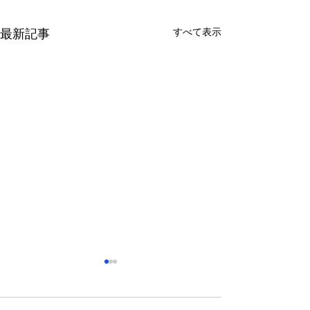
すべて表示
最新記事
さっぽろ東急百貨店 地下1
福屋広島駅前店 
階 北口特設会場
抜け広場