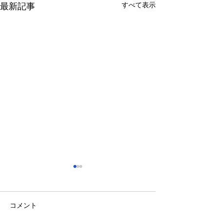
すべて表示
最新記事
さっぽろ東急百貨店 地下1
福屋広島駅前店 
階 北口特設会場
抜け広場
2026/08/27～2026/09/02
2026/08/27～2026/
コメント