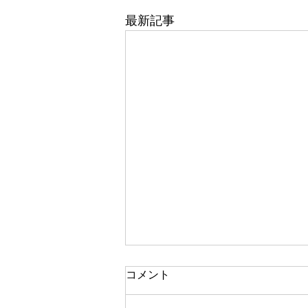
最新記事
東武百貨店 船橋店 1階 5番
コメント
地 婦人靴