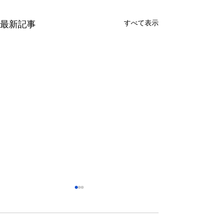
すべて表示
最新記事
さっぽろ東急百貨店 地下1
福屋広島駅前店 
階 北口特設会場
抜け広場