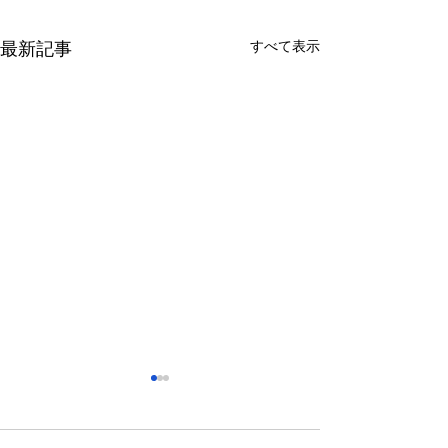
すべて表示
最新記事
さっぽろ東急百貨店 地下1
福屋広島駅前店 
階 北口特設会場
抜け広場