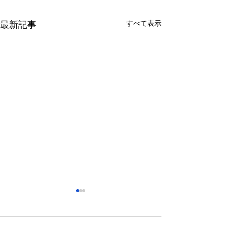
すべて表示
最新記事
さっぽろ東急百貨店 地下1
福屋広島駅前店 
階 北口特設会場
抜け広場