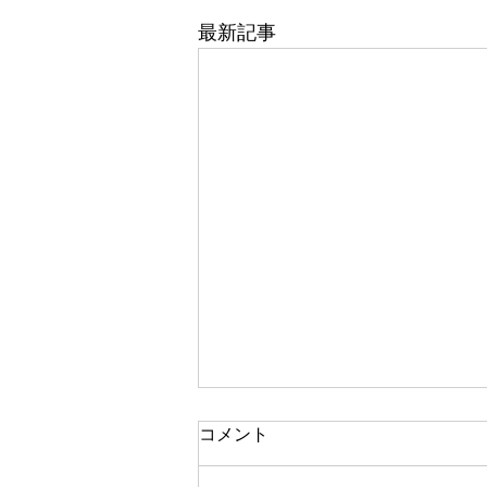
最新記事
東武百貨店 船橋店 1階 5番
コメント
地 婦人靴