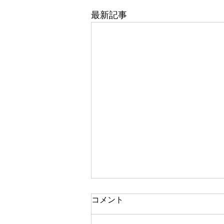
最新記事
東武百貨店 船橋店 1階 5番
コメント
地 婦人靴