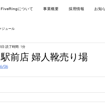
FiveRingについて
​事業概要
採用情報
お知
ケジュール
23日
読了時間: 1分
島駅前店 婦人靴売り場
6/06