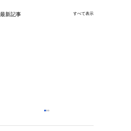
すべて表示
最新記事
さっぽろ東急百貨店 地下1
福屋広島駅前店 
階 北口特設会場
抜け広場