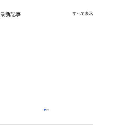
すべて表示
最新記事
さっぽろ東急百貨店 地下1
福屋広島駅前店 
階 北口特設会場
抜け広場