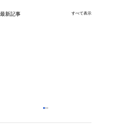
すべて表示
最新記事
さっぽろ東急百貨店 地下1
福屋広島駅前店 
階 北口特設会場
抜け広場