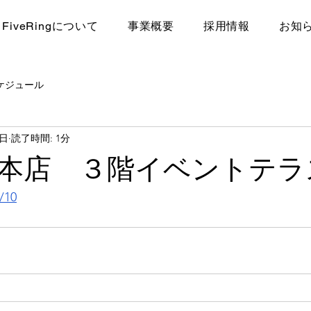
FiveRingについて
​事業概要
採用情報
お知
ケジュール
3日
読了時間: 1分
田本店 ３階イベントテ
/10