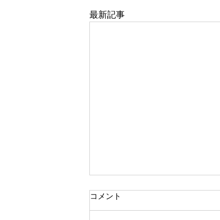
最新記事
東武百貨店 船橋店 1階 5番
コメント
地 婦人靴