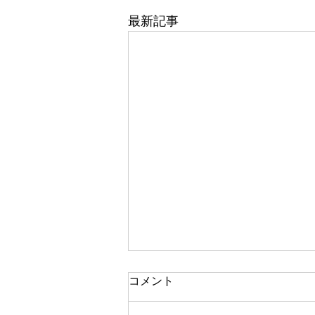
最新記事
東武百貨店 船橋店 1階 5番
コメント
地 婦人靴