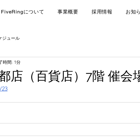
FiveRingについて
​事業概要
採用情報
お知
ケジュール
了時間: 1分
都店（百貨店）7階 催
/23