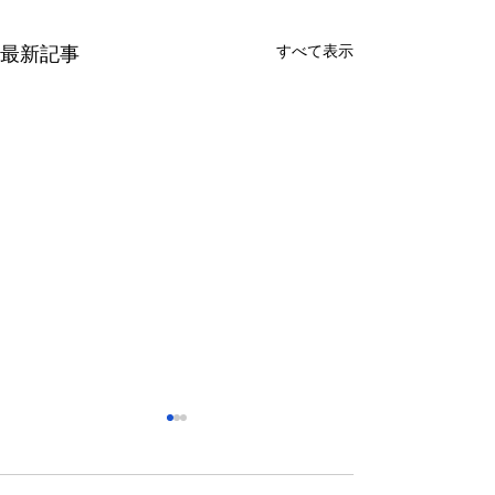
すべて表示
最新記事
さっぽろ東急百貨店 地下1
福屋広島駅前店 
階 北口特設会場
抜け広場