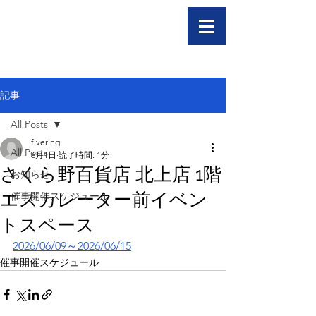
記事
All Posts
fivering
All Posts
6月1日
読了時間: 1分
さくら野百貨店 北上店 1階
お知らせ
エスカレーター前イベン
催事開催スケジュール
トスペース
2026/06/09～2026/06/15
催事開催スケジュール