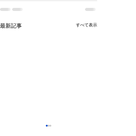
すべて表示
最新記事
さっぽろ東急百貨店 地下1
福屋広島駅前店 