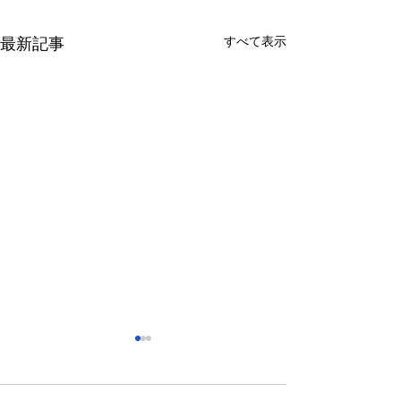
すべて表示
最新記事
さっぽろ東急百貨店 地下1
福屋広島駅前店 
階 北口特設会場
抜け広場