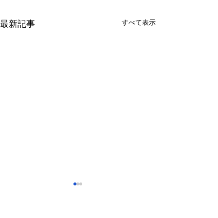
すべて表示
最新記事
さっぽろ東急百貨店 地下1
福屋広島駅前店 
階 北口特設会場
抜け広場