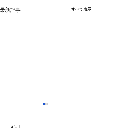
すべて表示
最新記事
さっぽろ東急百貨店 地下1
福屋広島駅前店 
階 北口特設会場
抜け広場
2026/08/27～2026/09/02
2026/08/27～2026/
コメント